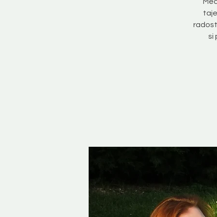
Medi
taj
radost
si