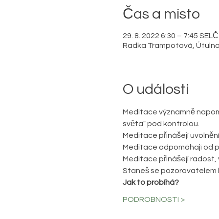
Čas a místo
29. 8. 2022 6:30 – 7:45 SELČ
Radka Trampotová, Útulna pr
O události
Meditace významně napomáh
světa" pod kontrolou. 
Meditace přinášejí uvolnění
Meditace odpomáhají od př
Meditace přinášejí radost, 
Staneš se pozorovatelem b
Jak to probíhá? 
PODROBNOSTI >