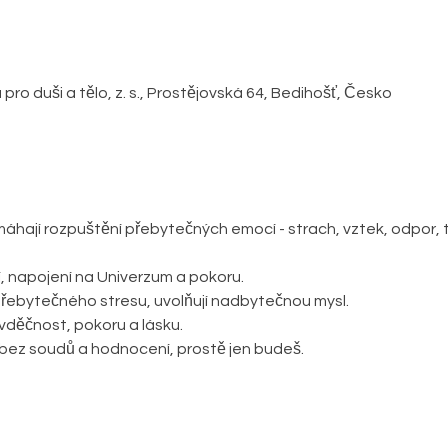
o duši a tělo, z. s., Prostějovská 64, Bedihošť, Česko
ají rozpuštění přebytečných emocí - strach, vztek, odpor, t
, napojení na Univerzum a pokoru. 
ebytečného stresu, uvolňují nadbytečnou mysl.
vděčnost, pokoru a lásku.
ez soudů a hodnocení, prostě jen budeš.