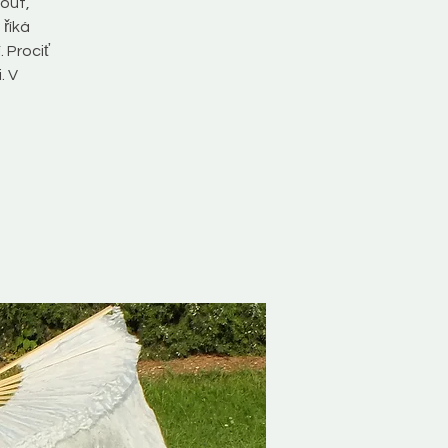
nout,
říká
 Prociť
. V