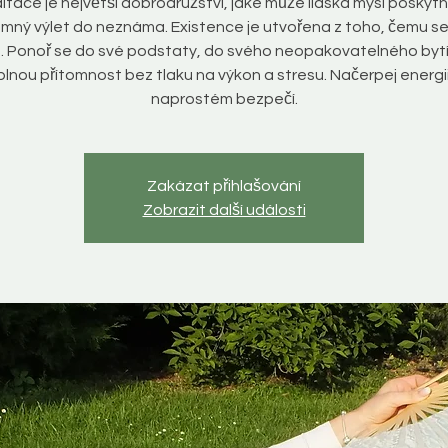
tace je největší dobrodružství, jaké může lidská mysl poskyt
emný výlet do neznáma. Existence je utvořena z toho, čemu se 
. Ponoř se do své podstaty, do svého neopakovatelného bytí.
 plnou přítomnost bez tlaku na výkon a stresu. Načerpej energii
naprostém bezpečí.
Zakázat přihlašování
Zobrazit další události