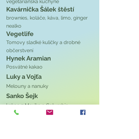
vegetariánská kuchyně
Kavárnička Šálek štěstí
brownies, koláče, káva, limo, ginger
nealko
Vegetlife
Tomovy sladké kuličky a drobné
občerstvení
Hynek Aramian
Posvátné kakao
Luky a Vojťa
Melouny a nanuky
Sanko Šejk
kakao z Mexika a Columbie