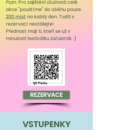
Pozn.
Pro zajištění útulnosti celé
akce "pouštíme" do oběhu pouze
200 míst
na každý den.
Tudíž s
rezervací neotálejte!
Přednost mají ti, kteří se už v
minulosti festiválku zúčastnili. :)​
REZERVACE
VSTUPENKY