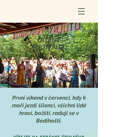
ÚTULNÝ
FESTIVÁLEK
3. 7. - 6. 7. 2026
První víkend v červenci, kdy k
moři jezdí šílenci, všichni lidé
hraví, božští, radují se v
Bedihošti.