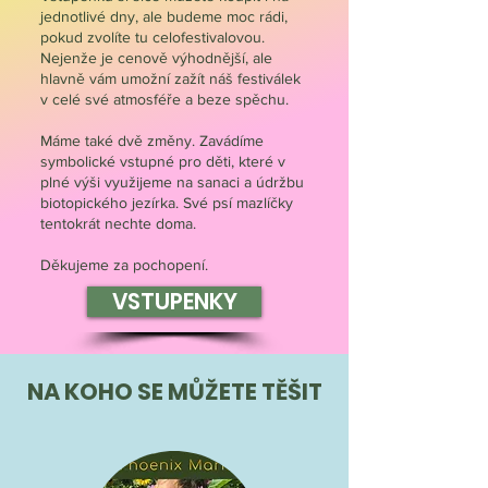
jednotlivé dny, ale budeme moc rádi,
pokud zvolíte tu celofestivalovou.
Nejenže je cenově výhodnější, ale
hlavně vám umožní zažít náš festiválek
v celé své atmosféře a beze spěchu.
Máme také dvě změny. Zavádíme
symbolické vstupné pro děti, které v
plné výši využijeme na sanaci a údržbu
biotopického jezírka. Své psí mazlíčky
tentokrát nechte doma.
Děkujeme za pochopení.
VSTUPENKY
NA KOHO SE MŮŽETE TĚŠIT