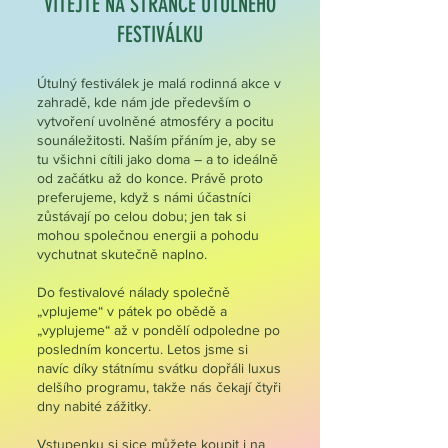
VÍTEJTE NA STRÁNCE ÚTULNÉHO
FESTIVÁLKU
Útulný festiválek je malá rodinná akce v
zahradě, kde nám jde především o
vytvoření uvolněné atmosféry a pocitu
sounáležitosti. Naším přáním je, aby se
tu všichni cítili jako doma – a to ideálně
od začátku až do konce. Právě proto
preferujeme, když s námi účastníci
zůstávají po celou dobu; jen tak si
mohou společnou energii a pohodu
vychutnat skutečně naplno.
Do festivalové nálady společně
„vplujeme“ v pátek po obědě a
„vyplujeme“ až v pondělí odpoledne po
posledním koncertu. Letos jsme si
navíc díky státnímu svátku dopřáli luxus
delšího programu, takže nás čekají čtyři
dny nabité zážitky.
Vstupenku si sice můžete koupit i na