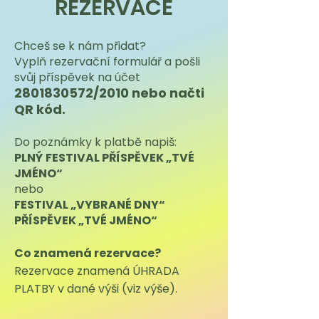
REZERVACE
Chceš se k nám přidat?
Vyplň rezervační formulář a pošli
svůj příspěvek na účet
2801830572
/2010 nebo načti
QR kód.
Do poznámky k platbě napiš:
PLNÝ FESTIVAL PŘÍSPĚVEK „TVÉ
JMÉNO“
nebo
FESTIVAL „VYBRANÉ DNY“
PŘÍSPĚVEK „TVÉ JMÉNO“
Co znamená rezervace?
Rezervace znamená ÚHRADA
PLATBY v dané výši (viz výše).