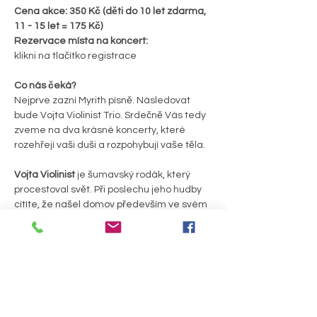
Cena akce: 350 Kč (děti do 10 let zdarma, 
11 - 15 let = 175 Kč)
Rezervace místa na koncert:
klikni na tlačítko registrace
Co nás čeká?
Nejprve zazní Myrith písně. Následovat 
bude Vojta Violinist Trio. Srdečně Vás tedy 
zveme na dva krásné koncerty, které 
rozehřejí vaši duši a rozpohybují vaše těla.
Vojta Violinist 
je šumavský rodák, který 
procestoval svět. Při poslechu jeho hudby 
cítíte, že našel domov především ve svém 
srdci. Za pomocí looperu tvoří skladby, ve 
kterých kombinuje housle, didgeridoo, 
řecké buzuki, flétny a perkuse do 
nádherných skladeb ve fúzi Keltské, Ethno 
a World music.
PODROBNOSTI >