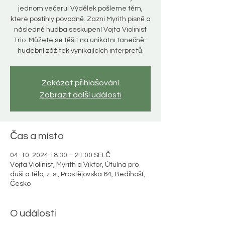
jednom večeru! Výdělek pošleme těm,
které postihly povodně. Zazní Myrith písně a
následně hudba seskupení Vojta Violinist
Trio. Můžete se těšit na unikátní tanečně-
hudební zážitek vynikajících interpretů.
Zakázat přihlašování
Zobrazit další události
Čas a místo
04. 10. 2024 18:30 – 21:00 SELČ
Vojta Violinist, Myrith a Viktor, Útulna pro
duši a tělo, z. s., Prostějovská 64, Bedihošť,
Česko
O události