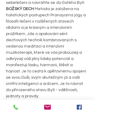
sebeléčení a navrátíte se do čistého Bytí 
BOŽSKÝ DECH
 Metoda je založena na 
holistických postupech Pranayama jógy a 
filosofii léčení v rozšířených stavech 
vědomí a je krásným a intenzivním 
prožitkem. Jde o opakování sérií 
dechových technik kombinovaných s 
vedenou meditací a intenzivní 
muzikoterapií, které ve vás probouzejí a 
odkrývají váš plný lidský potenciál a 
manifestují lásku, harmonii, štěstí a 
hojnost. Je to cesta k opětovnému spojení 
se svou Duší, svým skutečným já a vaší 
vnitřní inteligencí a srdcem. Je to návrat 
do přirozeného stavu Bytí - vděčnosti, 
jednoty a pravdy.
Pro koho a na co je určena?
 Je výborná a 
vhodná pro kohokoliv a každému dá to, na 
co je právě připraven. Jde o hlubokou 
relaxaci, ale zároveň lze jít hlouběji do 
sebe, za hranice svojí mysli, osvobodit se a 