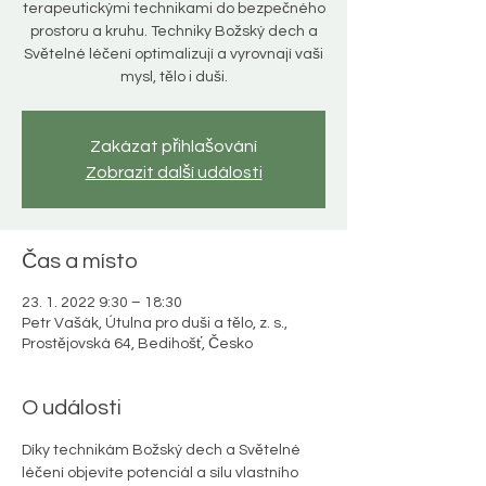
terapeutickými technikami do bezpečného
prostoru a kruhu. Techniky Božský dech a
Světelné léčení optimalizují a vyrovnají vaši
mysl, tělo i duši.
Zakázat přihlašování
Zobrazit další události
Čas a místo
23. 1. 2022 9:30 – 18:30
Petr Vašák, Útulna pro duši a tělo, z. s.,
Prostějovská 64, Bedihošť, Česko
O události
Díky technikám Božský dech a Světelné 
léčení objevíte potenciál a sílu vlastního 