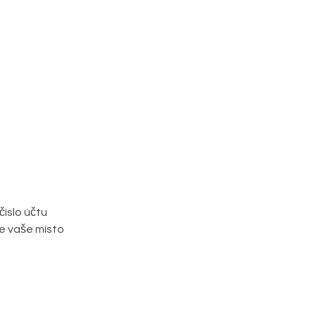
íslo účtu 
 vaše místo 