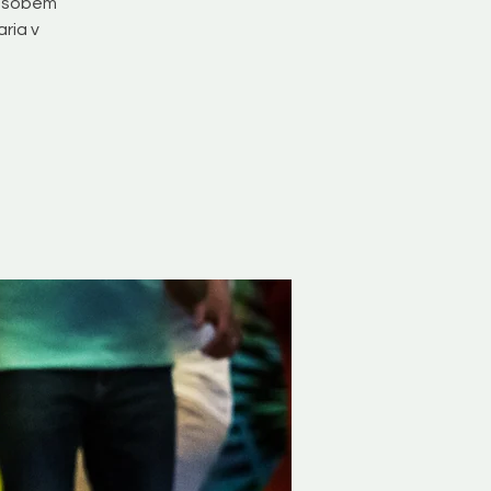
působem
aria v