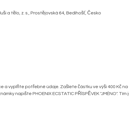
ši a tělo, z. s., Prostějovská 64, Bedihošť, Česko
ce a vyplňte potřebné údaje. Zašlete částku ve výši 400 Kč na č
námky napište PHOENIX ECSTATIC PŘÍSPĚVEK "JMÉNO". Tím je