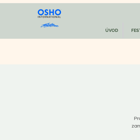
ÚVOD
FEST
Pr
zam