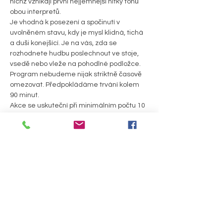
nichž vznikají první nejjemnější nitky tónů 
obou interpretů.
Je vhodná k posezení a spočinutí v 
uvolněném stavu, kdy je mysl klidná, tichá 
a duši konejšící. Je na vás, zda se 
rozhodnete hudbu poslechnout ve stoje, 
vsedě nebo vleže na pohodlné podložce. 
Program nebudeme nijak striktně časově 
omezovat. Předpokládáme trvání kolem 
90 minut.
Akce se uskuteční při minimálním počtu 10 
účastníků.
Vystoupí: 
Miriam a Antonín Lípovi
Lípová hudba v odkazech : 
https://www.youtube.com/watch?
v=2_eiriHKlD0
PODROBNOSTI >
Sdílet událost