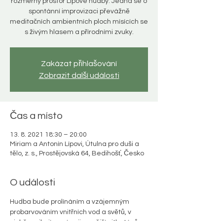
rozměrný prostor Lípové hudby. Jedná se o
spontánní improvizaci převážně
meditačních ambientních ploch mísících se
s živým hlasem a přírodními zvuky.
Zakázat přihlašování
Zobrazit další události
Čas a místo
13. 8. 2021 18:30 – 20:00
Miriam a Antonín Lípovi, Útulna pro duši a
tělo, z. s., Prostějovská 64, Bedihošť, Česko
O události
Hudba bude prolínáním a vzájemným 
probarvováním vnitřních vod a světů, v 