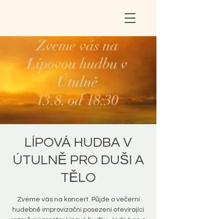
LÍPOVÁ HUDBA V
ÚTULNĚ PRO DUŠI A
TĚLO
Zveme vás na koncert. Půjde o večerní
hudebně improvizační posezení otevírající