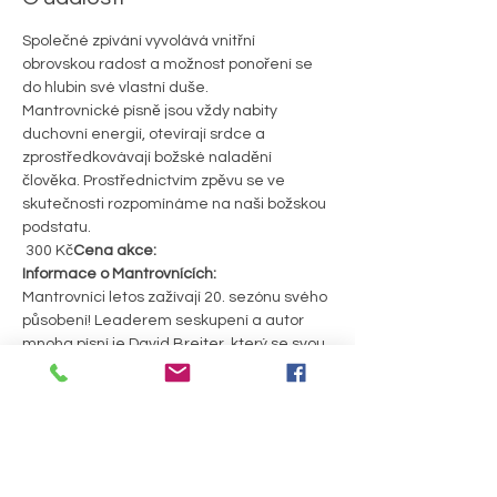
Společné zpívání vyvolává vnitřní 
obrovskou radost a možnost ponoření se 
do hlubin své vlastní duše.
Mantrovnické písně jsou vždy nabity 
duchovní energií, otevírají srdce a 
zprostředkovávají božské naladění 
člověka. Prostřednictvím zpěvu se ve 
skutečnosti rozpomínáme na naši božskou 
podstatu.
 300 Kč
Cena akce:
Informace o Mantrovnících:
Mantrovníci letos zažívají 20. sezónu svého 
působení! Leaderem seskupení a autor 
mnoha písní je David Breiter, který se svou 
rodinou žije v Chrudimi. Okolo sebe 
sdružuje další aktivně se zapojující 
hudebníky - Davču, Simču, Ondru, Lukáše, 
Janičku, Vojtu, Páju, Helču. 
Mantrovníci koncertují pravidelně po celé 
České republice i na Slovensku.