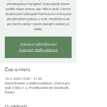
předkapelou Paraplet! Zazní písně, které
potěší nejen srdce, ale i tělo a duši. Cenné
zkušenosti načerpali Mantrovníci mimo jiné
při půlročním pobytu v Indii. Meditárna se
pro tento večer rozezní písněmi pokory a
lásky.
Zakázat přihlašování
Zobrazit další události
Čas a místo
19. 2. 2022 15:00 – 21:00
David Breiter a další hudebníci, Útulna pro
duši a tělo, z. s., Prostějovská 64, Bedihošť,
Česko
O události