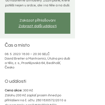
do nádherné atmosféry. Zazní písně, které
potěší nejen u srdce, ale i na těle a na duši.
Zakázat přihlašování
Zobrazit další události
Čas a místo
06. 5. 2023 18:00 – 20:30 SELČ
David Breiter a Mantrovníci, Útulna pro duši
a tělo, z. s., Prostějovská 64, Bedihošť,
Česko
O události
Cena akce:
 300 Kč
Zálohu 200 Kč zaplať prosím ihned po 
přihlášení na č. účtu: 2801830572/2010 a 