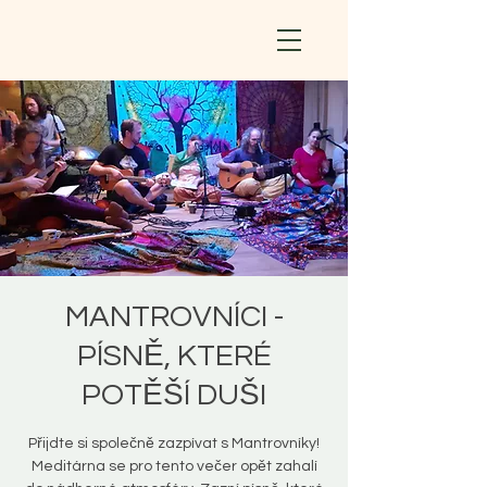
MANTROVNÍCI -
PÍSNĚ, KTERÉ
POTĚŠÍ DUŠI
Přijdte si společně zazpívat s Mantrovníky!
Meditárna se pro tento večer opět zahalí