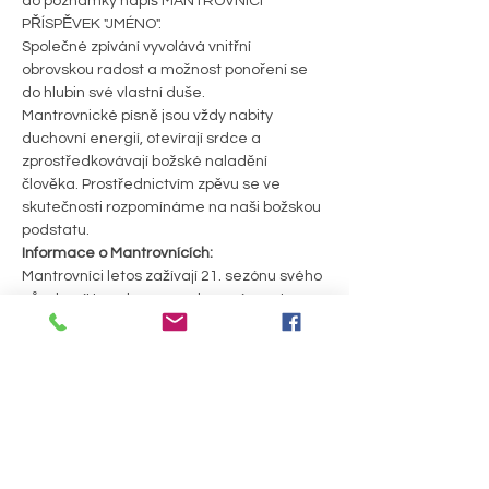
do poznámky napiš MANTROVNÍCI 
PŘÍSPĚVEK "JMÉNO".
Společné zpívání vyvolává vnitřní 
obrovskou radost a možnost ponoření se 
do hlubin své vlastní duše.
Mantrovnické písně jsou vždy nabity 
duchovní energií, otevírají srdce a 
zprostředkovávají božské naladění 
člověka. Prostřednictvím zpěvu se ve 
skutečnosti rozpomínáme na naši božskou 
podstatu.
Informace o Mantrovnících:
Mantrovníci letos zažívají 21. sezónu svého 
působení! Leaderem seskupení a autor 
mnoha písní je David Breiter, který se svou 
rodinou žije v Chrudimi. Okolo sebe 
sdružuje další aktivně se zapojující 
hudebníky - Davču, Simču, Ondru, Lukáše, 
Janičku, Vojtu, Páju, Helču. 
PODROBNOSTI >