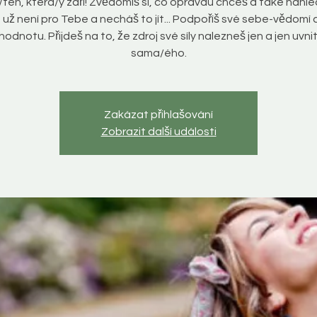
ta/ten, která/ý září! Zvědomíš si, co opravdu chceš a také nahl
o už není pro Tebe a necháš to jít... Podpoříš své sebe-vědomí 
odnotu. Přijdeš na to, že zdroj své síly nalezneš jen a jen uvni
sama/ého.
Zakázat přihlašování
Zobrazit další události