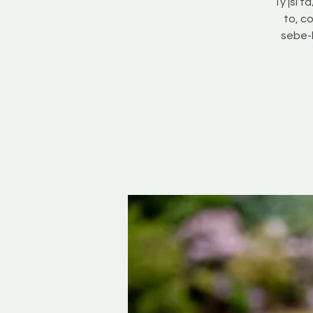
Ty jsi 
to, c
sebe-h