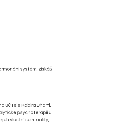
hormonání systém, získáš 
učitele Kabira Bharti, 
lytické psychoterapii u 
h vlastní spirituality, 