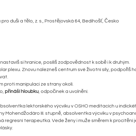
o duši a tělo, z. s., Prostějovská 64, Bedihošť, Česko
 nastavíš si hranice, posílíš zodpovědnost k sobě i k druhým. 
lar plexu. Znovu nalezneš centrum své životní síly, podpoříš 
vat.
 proti manipulaci ze strany okolí.
o, 
přináší hloubku
, odpočinek a uvolnění.
solventka lektorského výcviku v OSHO meditacích u indického 
eny Mohendžodáro III. stupně, absolventka výcviku v psychoana
á regresní terapeutka. Vede ženy i muže směrem k procítění jejic
lásky. 