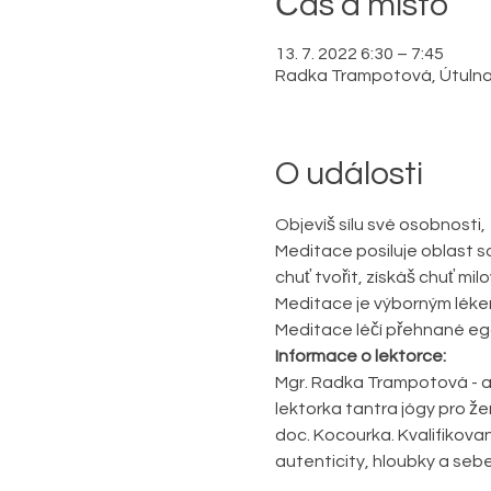
Čas a místo
13. 7. 2022 6:30 – 7:45
Radka Trampotová, Útulna pr
O události
Objevíš sílu své osobnosti, 
Meditace posiluje oblast so
chuť tvořit, získáš chuť milo
Meditace je výborným lékem
Meditace léčí přehnané eg
Informace o lektorce: 
Mgr. Radka Trampotová - ab
lektorka tantra jógy pro ž
doc. Kocourka. Kvalifikovan
autenticity, hloubky a sebe