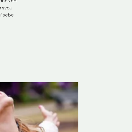
édneš na
a svou
tř sebe