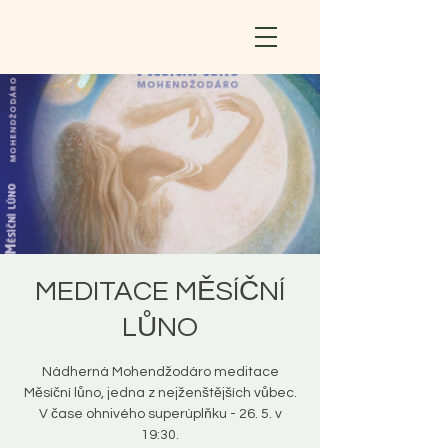
MEDITACE MĚSÍČNÍ
LŮNO
Nádherná Mohendžodáro meditace
Měsíční lůno, jedna z nejženštějších vůbec.
V čase ohnivého superúplňku - 26. 5. v
19:30.