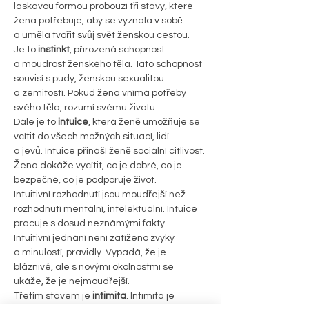
laskavou formou probouzí tři stavy, které 
žena potřebuje, aby se vyznala v sobě 
a uměla tvořit svůj svět ženskou cestou.
Je to 
instinkt
, přirozená schopnost 
a moudrost ženského těla. Tato schopnost 
souvisí s pudy, ženskou sexualitou 
a zemitostí. Pokud žena vnímá potřeby 
svého těla, rozumí svému životu.
Dále je to
 intuice
, která ženě umožňuje se 
vcítit do všech možných situací, lidí 
a jevů. Intuice přináší ženě sociální citlivost. 
Žena dokáže vycítit, co je dobré, co je 
bezpečné, co je podporuje život.
Intuitivní rozhodnutí jsou moudřejší než 
rozhodnutí mentální, intelektuální. Intuice 
pracuje s dosud neznámými fakty. 
Intuitivní jednání není zatíženo zvyky 
a minulostí, pravidly. Vypadá, že je 
bláznivé, ale s novými okolnostmi se 
ukáže, že je nejmoudřejší.
Třetím stavem je 
intimita
. Intimita je 