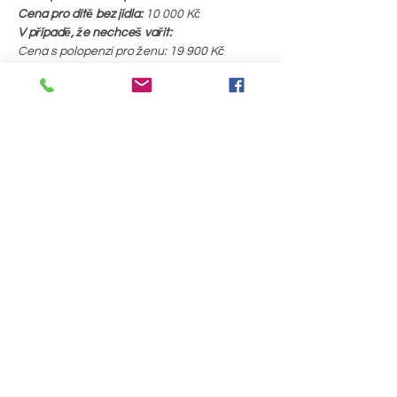
Cena pro dítě bez jídla: 
10 000 Kč
V případě, že nechceš vařit:
Cena s polopenzí pro ženu: 19 900 Kč
Cena s polopenzí pro dítě: 15 000 Kč
V ceně je zahrnuto: 
PODROBNOSTI >
Sdílet událost
Útulna pro duši a tělo, z. s.
Prostějovská 64,
Bedihošť 798 21
číslo účtu: 2801830572/2010
utulnaduse@seznam.cz