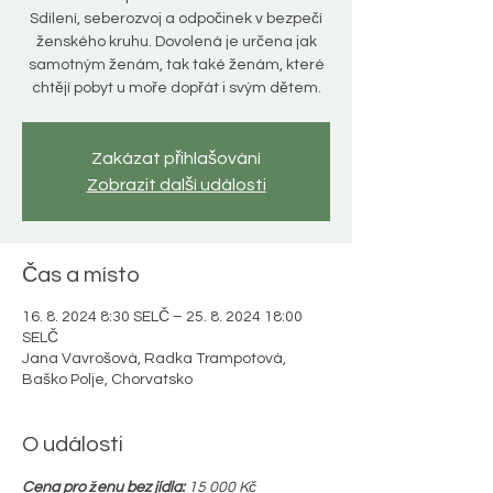
Sdílení, seberozvoj a odpočinek v bezpečí
ženského kruhu. Dovolená je určena jak
samotným ženám, tak také ženám, které
chtějí pobyt u moře dopřát i svým dětem.
Zakázat přihlašování
Zobrazit další události
Čas a místo
16. 8. 2024 8:30 SELČ – 25. 8. 2024 18:00
SELČ
Jana Vavrošová, Radka Trampotová,
Baško Polje, Chorvatsko
O události
Cena pro ženu bez jídla:
 15 000 Kč