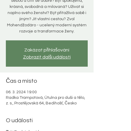
sebou a cítit se dobře? Být spokojená,
krásná, svobodná a milovaná? Užívat si
naplno svého ženství? Být přitažlivá sobě i
jiným? Jít vlastní cestou? Zvol
Mohendžodáro - ucelený moderní systém
Zakázat přihlašování
Zobrazit další události
Čas a místo
06. 3. 2024 19:00
Radka Trampotová, Útulna pro duši a tělo,
z. s., Prostějovská 64, Bedihošť, Česko
O události