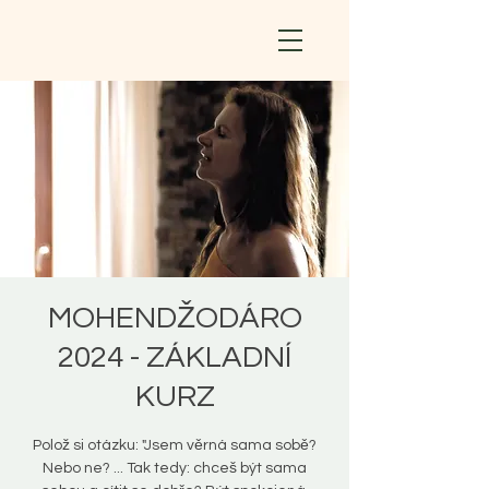
MOHENDŽODÁRO
2024 - ZÁKLADNÍ
KURZ
Polož si otázku: "Jsem věrná sama sobě?
Nebo ne? ... Tak tedy: chceš být sama