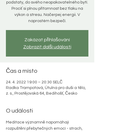
podstaty, do svého neopakovatelného bytí.
Prociť si plnou přítomnost bez tlaku na
výkon a stresu. Načerpej energii. V
naprostém bezpečí.
Zakázat přihlašování
Zobrazit další události
Čas a místo
24. 4. 2022 19:00 – 20:30 SELČ
Radka Trampotová, Útulna pro duši a tělo,
z. s., Prostějovská 64, Bedihošť, Česko
O události
Meditace významně napomáhají 
rozpuštění přebytečných emocí - strach, 