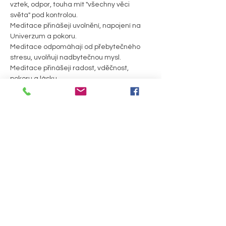
vztek, odpor, touha mít "všechny věci 
světa" pod kontrolou. 
Meditace přinášejí uvolnění, napojení na 
Univerzum a pokoru. 
Meditace odpomáhají od přebytečného 
stresu, uvolňují nadbytečnou mysl.
Meditace přinášejí radost, vděčnost, 
pokoru a lásku.
Staneš se pozorovatelem bez soudů a 
hodnocení, prostě jen budeš.
Jak probíhá Kundalini meditace? 
PODROBNOSTI >
Sdílet událost
Útulna pro duši a tělo, z. s.