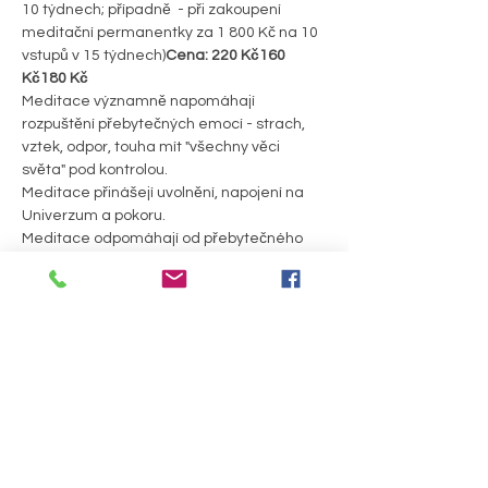
10 týdnech; případně 
 - při zakoupení 
meditační permanentky za 1 800 Kč na 10 
vstupů v 15 týdnech)
Cena: 220 Kč
160 
Kč
180 Kč
Meditace významně napomáhají 
rozpuštění přebytečných emocí - strach, 
vztek, odpor, touha mít "všechny věci 
světa" pod kontrolou. 
Meditace přinášejí uvolnění, napojení na 
Univerzum a pokoru. 
Meditace odpomáhají od přebytečného 
stresu, uvolňují nadbytečnou mysl.
Meditace přinášejí radost, vděčnost, 
pokoru a lásku.
Staneš se pozorovatelem bez soudů a 
hodnocení, prostě jen budeš.
PODROBNOSTI >
Sdílet událost