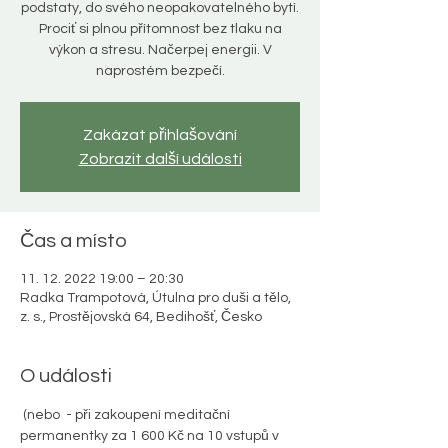
podstaty, do svého neopakovatelného bytí.
Prociť si plnou přítomnost bez tlaku na
výkon a stresu. Načerpej energii. V
naprostém bezpečí.
Zakázat přihlašování
Zobrazit další události
Čas a místo
11. 12. 2022 19:00 – 20:30
Radka Trampotová, Útulna pro duši a tělo,
z. s., Prostějovská 64, Bedihošť, Česko
O události
 (nebo 
 - při zakoupení meditační 
permanentky za 1 600 Kč na 10 vstupů v 