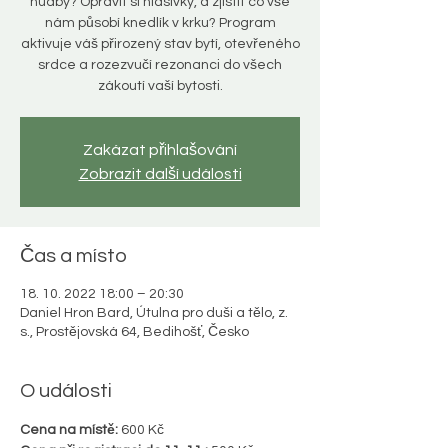
hudby? Opravit si hlasivky, a zjistit co vše
nám působí knedlík v krku? Program
aktivuje váš přirozený stav bytí, otevřeného
srdce a rozezvučí rezonanci do všech
Zakázat přihlašování
Zobrazit další události
Čas a místo
18. 10. 2022 18:00 – 20:30
Daniel Hron Bard, Útulna pro duši a tělo, z.
s., Prostějovská 64, Bedihošť, Česko
O události
Cena na místě:
 600 Kč