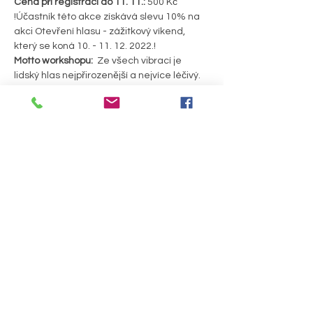
Cena při registraci do 11. 11.:
 500 Kč
!Účastník této akce získává slevu 10% na 
akci Otevření hlasu - zážitkový víkend, 
který se koná 10. - 11. 12. 2022.!
Motto workshopu:
  Ze všech vibrací je 
lidský hlas nejpřirozenější a nejvíce léčivý.
Program: 
18:00 - 18:15: představení lektora a 
projektu Otevření hlasu
PODROBNOSTI >
Sdílet událost
Útulna pro duši a tělo, z. s.
Prostějovská 64,
Bedihošť 798 21