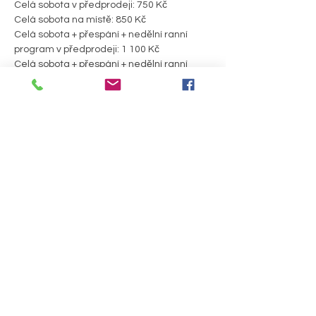
Celá sobota v předprodeji: 750 Kč 
Celá sobota na místě: 850 Kč 
Celá sobota + přespání + nedělní ranní 
program v předprodeji: 1 100 Kč 
Celá sobota + přespání + nedělní ranní 
program na místě: 1 200 Kč
Nově také: 
PODROBNOSTI >
Sdílet událost
Útulna pro duši a tělo, z. s.
Prostějovská 64,
Bedihošť 798 21
číslo účtu: 2801830572/2010