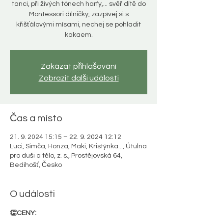
tanci, při živých tónech harfy,... svěř dítě do
Montessori dílničky, zazpívej si s
křišťálovými mísami, nechej se pohladit
kakaem.
Zakázat přihlašování
Zobrazit další události
Čas a místo
21. 9. 2024 15:15 – 22. 9. 2024 12:12
Luci, Simča, Honza, Maki, Kristýnka..., Útulna
pro duši a tělo, z. s., Prostějovská 64,
Bedihošť, Česko
O události
👏CENY: