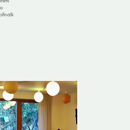
bními
do
přináší