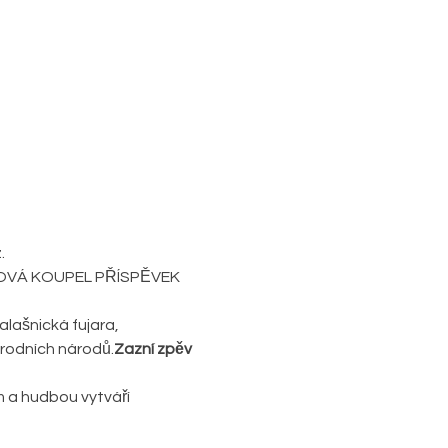
.
UKOVÁ KOUPEL PŘÍSPĚVEK 
írodních národů.
Zazní zpěv 
 a hudbou vytváří 