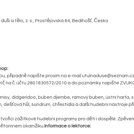
duši a tělo, z. s., Prostějovská 64, Bedihošť, Česko
hop:
bu, případně napište prosím na e-mail utulnaduse@seznam.cz
0 Kč na č. účtu 2801830572/2010 a do poznámky napište ZV
dešťová hůl, sundrum, chřestidla a další hudební nástroje př
tvořící zážitkové hudební programy pro děti i dospělé. Zpěvem
 přítomném okamžiku.
Informace o lektorce: 