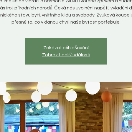
říme se do vibrací a harmonie zvuku tvořené zpěvem a hude
ástroji přírodních národů. Čeká nás uvolnění napětí, vyladění 
ického stavu bytí, vnitřního klidu a svobody. Zvuková koupel 
přesně to, co v danou chvíli naše bytost potřebuje.
Zakázat přihlašování
Zobrazit další události