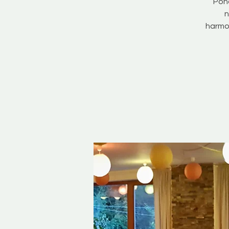
Pono
n
harmon