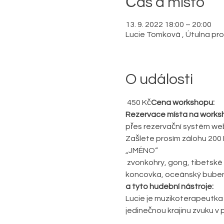
Čas a místo
13. 9. 2022 18:00 – 20:00
Lucie Tomková , Útulna pro 
O události
 450 Kč
Cena workshopu:
Rezervace místa na works
přes rezervační systém we
Zašlete prosím zálohu 20
„JMÉNO“
 zvonkohry, gong, tibetské mísy, didgeridoo, buben djembe, rámový buben, ústní harfa, salašnická fujara, 
koncovka, oceánský buben, 
a tyto hudební nástroje:
Lucie je muzikoterapeutka 
jedinečnou krajinu zvuku v