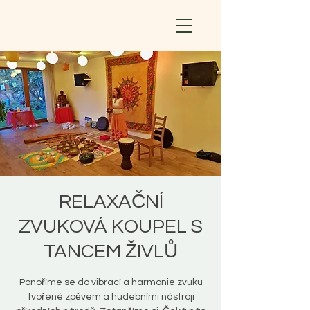
RELAXAČNÍ
ZVUKOVÁ KOUPEL S
TANCEM ŽIVLŮ
Ponoříme se do vibrací a harmonie zvuku
tvořené zpěvem a hudebními nástroji