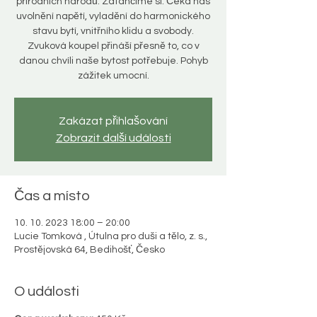
přírodních národů. Zatančíme si. Čeká nás
uvolnění napětí, vyladění do harmonického
stavu bytí, vnitřního klidu a svobody.
Zvuková koupel přináší přesně to, co v
danou chvíli naše bytost potřebuje. Pohyb
zážitek umocní.
Zakázat přihlašování
Zobrazit další události
Čas a místo
10. 10. 2023 18:00 – 20:00
Lucie Tomková , Útulna pro duši a tělo, z. s.,
Prostějovská 64, Bedihošť, Česko
O události