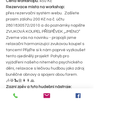
Cena workshopu:
 450 Kč
Rezervace místa na workshop:
přes rezervační systém webu.  Zašlete 
prosím zálohu 200 Kč na č. účtu 
2801830572/2010 a do poznámky napište 
ZVUKOVÁ KOUPEL PŘÍSPĚVEK „JMÉNO“
Zveme vás na novinku - propojili jsme 
relaxační harmonizující zvukovou koupel s 
tancem! Přijďte si k nám poprvé vyzkoušet 
tento ojedinělý projekt!  Pohyb pro 
vyjádření našeho niterného psychického 
dění, relaxace s léčivou hudbou jako zdroj 
buněčné obnovy a spojení obou forem.
🎶🥁🐍🌼👩👨🙏
Zazní zpěv a tyto hudební nástroje:
zvonkohry, gong, tibetské mísy, 
didgeridoo, buben djembe, rámový buben, 
ústní harfa, salašnická fujara, koncovka, 
oceánský buben, dešťová hůl, sundrum, 
chřestidla a další hudební nástroje 
přírodních národů.