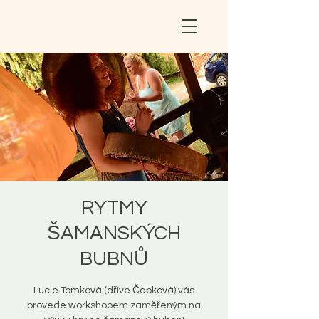
RYTMY
ŠAMANSKÝCH
BUBNŮ
Lucie Tomková (dříve Čapková) vás
provede workshopem zaměřeným na