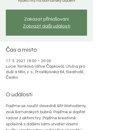
výuku hry na šamanský buben!
Zakázat přihlašování
Zobrazit další události
Čas a místo
17. 5. 2021 18:00 – 20:00
Lucie Tomková (dříve Čapková), Útulna pro
duši a tělo, z. s., Prostějovská 64, Bedihošť,
Česko
O události
Pojďme se naučit dovedně šířit blahodárný 
zvuk šamanských bubnů. Pojďme si dopřát 
radost z aktivní hry. Pojďme kreativně 
společně s dalšími lidmi utvářet vlastní 