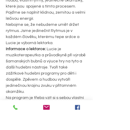
hudbu, vlastní rytmy, jedinečné okamžiky, 
které jsou  spojené s tímto procesem. 
Pojďme se naplnit klidnou, zemitou a velmi 
léčivou energií.
Nebojme se, že nebudeme umět držet 
rytmus. Jsme jedineční! Rytmus je v 
každém člověku, kterému tepe srdce a 
Lucie je výborná lektorka.
Informace o lektorce: 
Lucie je 
muzikoterapeutka a průvodkyně při výrobě 
šamanských bubnů a výuce hry na tyto a 
další hudební nástroje. Tvoří také 
zážitkové hudební programy pro děti i 
dospělé. Zpěvem a hudbou vytváří 
jedinečnou krajinu zvuku v přítomném 
okamžiku.
Na program je třeba vzít si s sebou vlastní 
šamanský buben. Pokud jej ještě nemáte, 
můžeme vám šamanský buben zapůjčit. 
Nutná je rezervace bubnu předem. Další 
výroba šamanských bubnů proběhne v 
Útulně pro duši a tělo 21. 8. 2021.