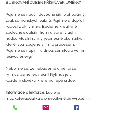
BUBNOVÁNÍ DUBEN PŘÍSPĚVEK „JMÉNO“
Pojďme se naučit dovedně šířit blahodárný 
zvuk šamanských bubnů. Pojďme si dopřát 
radost z aktivní hry. Budeme kreativně 
společně s dalšími lidmi utvářet vlastní 
hudbu, vlastní rytmy, jedinečné okamžiky, 
které jsou  spojené s tímto procesem. 
Pojďme se naplnit klidnou, zemitou a velmi 
léčivou energií.
Nebojme se, že nebudeme umět držet 
rytmus. Jsme jedineční! Rytmus je v 
každém člověku, kterému tepe srdce...
Informace o lektorce: 
Lucie je 
muzikoterapeutka a průvodkyně při výrobě 
šamanských bubnů a výuce hry na tyto a 
další hudební nástroje. Tvoří také 
zážitkové hudební programy pro děti i 
dospělé. Zpěvem a hudbou vytváří 