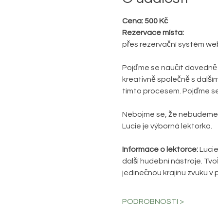
Cena: 500 Kč
Rezervace místa:
přes rezervační systém we
Pojďme se naučit dovedně š
kreativně společně s dalšími
tímto procesem. Pojďme se n
Nebojme se, že nebudeme u
Lucie je výborná lektorka.
Informace o lektorce: 
Lucie
další hudební nástroje. Tv
jedinečnou krajinu zvuku v
PODROBNOSTI >