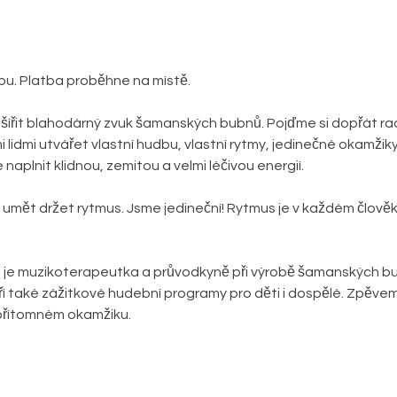
bu. Platba proběhne na místě.
ířit blahodárný zvuk šamanských bubnů. Pojďme si dopřát rado
 lidmi utvářet vlastní hudbu, vlastní rytmy, jedinečné okamžiky
aplnit klidnou, zemitou a velmi léčivou energií.
mět držet rytmus. Jsme jedineční! Rytmus je v každém člověk
 je muzikoterapeutka a průvodkyně při výrobě šamanských bub
oří také zážitkové hudební programy pro děti i dospělé. Zpěvem
 přítomném okamžiku.