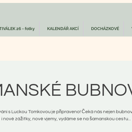
IVÁLEK 26 - fotky
KALENDÁŘ AKCÍ
DOCHÁZKOVÉ
ANSKÉ BUBNO
ání s Luckou Tomkovou je připraveno! Čeká nás nejen bubnová
i nové zážitky, nové vjemy, vydáme se na šamanskou cestu...