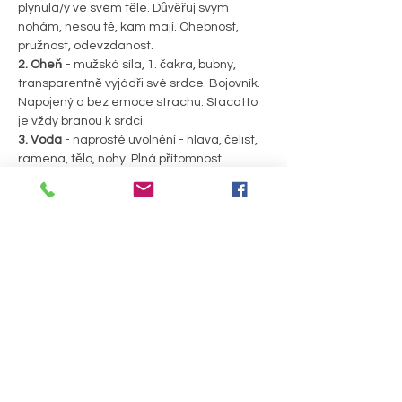
plynulá/ý ve svém těle. Důvěřuj svým 
nohám, nesou tě, kam mají. Ohebnost, 
pružnost, odevzdanost.
2. Oheň
 - mužská síla, 1. čakra, bubny, 
transparentně vyjádři své srdce. Bojovník. 
Napojený a bez emoce strachu. Stacatto 
je vždy branou k srdci.
3. Voda
 - naprosté uvolnění - hlava, čelist, 
ramena, tělo, nohy. Plná přítomnost. 
Hluboký kontakt se svým podvědomím. No 
mind. Katarze. Vstup do neznáma, 
přehršle energie, která musí být 
ventilována.
PODROBNOSTI >
Sdílet událost