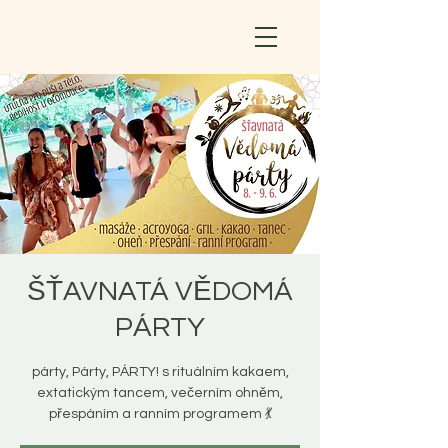
ŠŤAVNATÁ VĚDOMÁ
PÁRTY
párty, Párty, PÁRTY! s rituálním kakaem,
extatickým tancem, večerním ohněm,
přespáním a ranním programem 💃