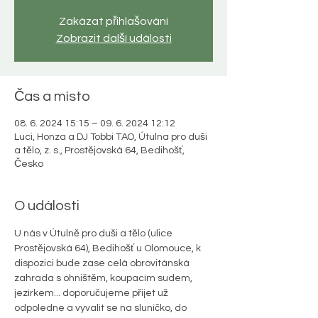
Zakázat přihlašování
Zobrazit další události
Čas a místo
08. 6. 2024 15:15 – 09. 6. 2024 12:12
Luci, Honza a DJ Tobbi TAO, Útulna pro duši
a tělo, z. s., Prostějovská 64, Bedihošť,
Česko
O události
U nás v Útulně pro duši a tělo (ulice 
Prostějovská 64), Bedihošť u Olomouce, k 
dispozici bude zase celá obrovitánská 
zahrada s ohništěm, koupacím sudem, 
jezírkem... doporučujeme přijet už 
odpoledne a vyvalit se na sluníčko, do 