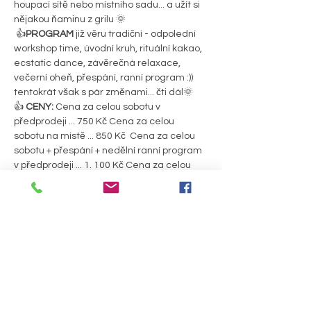
houpací sítě nebo místního sadu... a užít si 
nějakou ňaminu z grilu 🌞
 👍
PROGRAM
 již věru tradiční - odpolední 
workshop time, úvodní kruh, rituální kakao, 
ecstatic dance, závěrečná relaxace, 
večerní oheň, přespání, ranní program :)) 
tentokrát však s pár změnami... čti dál🌞  
👍
 CENY:
 Cena za celou sobotu v 
předprodeji ... 750 Kč Cena za celou 
sobotu na místě ... 850 Kč  Cena za celou 
sobotu + přespání + nedělní ranní program 
v předprodeji ... 1. 100 Kč Cena za celou 
sobotu + přespání + nedělní ranní program 
na místě ... 1. 200 Kč
NOVĚ TAKÉ:
 Cena za sobotní večer 
(příchod od 19:00) v předprodeji i na místě 
... 500 Kč Cena za…
PODROBNOSTI >
Sdílet událost