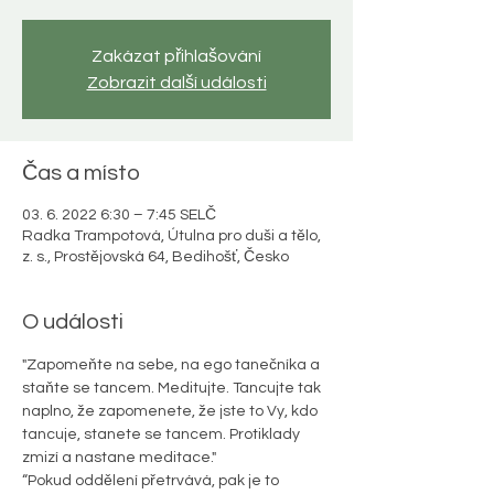
Zakázat přihlašování
Zobrazit další události
Čas a místo
03. 6. 2022 6:30 – 7:45 SELČ
Radka Trampotová, Útulna pro duši a tělo,
z. s., Prostějovská 64, Bedihošť, Česko
O události
"Zapomeňte na sebe, na ego tanečníka a 
staňte se tancem. Meditujte. Tancujte tak 
naplno, že zapomenete, že jste to Vy, kdo 
tancuje, stanete se tancem. Protiklady 
zmizí a nastane meditace."  
“Pokud oddělení přetrvává, pak je to 