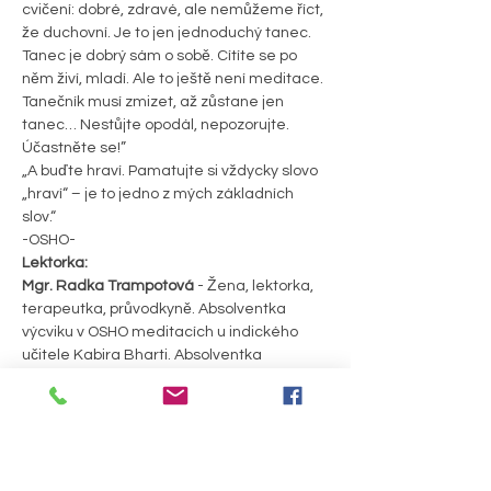
cvičení: dobré, zdravé, ale nemůžeme říct, 
že duchovní. Je to jen jednoduchý tanec. 
Tanec je dobrý sám o sobě. Cítíte se po 
něm živí, mladí. Ale to ještě není meditace. 
Tanečník musí zmizet, až zůstane jen 
tanec… Nestůjte opodál, nepozorujte. 
Účastněte se!” 
„A buďte hraví. Pamatujte si vždycky slovo 
„hraví“ – je to jedno z mých základních 
slov.“ 
-OSHO-
Lektorka:
Mgr. Radka Trampotová 
- Žena, lektorka, 
terapeutka, průvodkyně. Absolventka 
výcviku v OSHO meditacích u indického 
učitele Kabira Bharti. Absolventka 
celoroční školy tantra jógy pro ženy 
Mohendžodáro III. stupně. Absolventka 
několika celoročních tantrických škol 
zaměřených na práci s dechem, laskavou 
práci s tělem, milostnou předehru a 