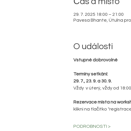
Čas a místo
29. 7. 2025 18:00 – 21:00
Pavesa Bhante, Útulna pro d
O události
Vstupné dobrovolné
Termíny setkání:
29. 7., 23. 9. a 30. 9.
Vždy  v úterý, vždy od 18:00
Rezervace místa na works
klikni na tlačítko "registrace
PODROBNOSTI >