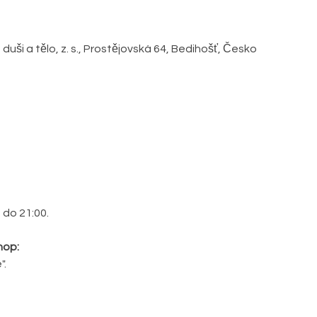
uši a tělo, z. s., Prostějovská 64, Bedihošť, Česko
 do 21:00. 
hop:
".