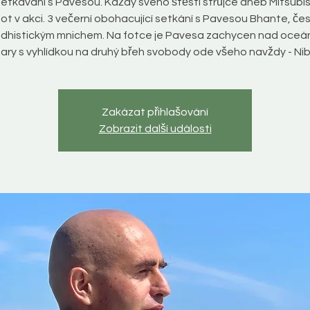
etkávání s Pavesou. Každý svého štěstí strůjce aneb Mitsubish
ot v akci. 3 večerní obohacující setkání s Pavesou Bhante, č
dhistickým mnichem. Na fotce je Pavesa zachycen nad oce
ry s vyhlídkou na druhý břeh svobody ode všeho navždy - Ni
Zakázat přihlašování
Zobrazit další události