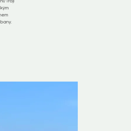
i/Trojí
eským
ánem
bbany.