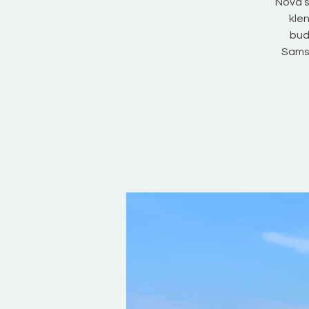
Nová s
klen
bud
Samsa