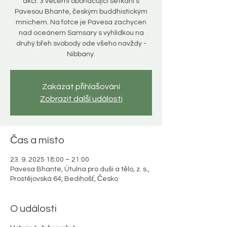
akci. 3 večerní obohacující setkání s
Pavesou Bhante, českým buddhistickým
mnichem. Na fotce je Pavesa zachycen
nad oceánem Samsary s vyhlídkou na
druhý břeh svobody ode všeho navždy -
Nibbany.
Zakázat přihlašování
Zobrazit další události
Čas a místo
23. 9. 2025 18:00 – 21:00
Pavesa Bhante, Útulna pro duši a tělo, z. s.,
Prostějovská 64, Bedihošť, Česko
O události