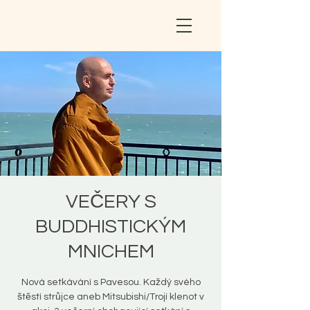
VEČERY S
BUDDHISTICKÝM
MNICHEM
Nová setkávání s Pavesou. Každý svého
štěstí strůjce aneb Mitsubishi/Trojí klenot v