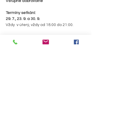
Vstupné dobrovolné
Termíny setkání:
29. 7., 23. 9. a 30. 9.
Vždy  v úterý, vždy od 18:00 do 21:00. 
Rezervace místa na workshop:
klikni na tlačítko "registrace".
PODROBNOSTI >
Sdílet událost
Útulna pro duši a tělo, z. s.
Prostějovská 64,
Bedihošť 798 21