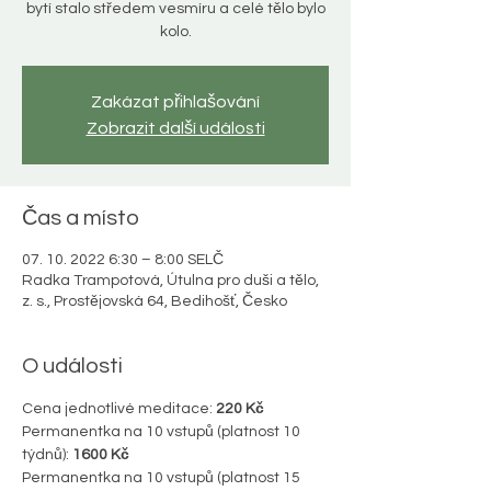
bytí stalo středem vesmíru a celé tělo bylo
kolo.
Zakázat přihlašování
Zobrazit další události
Čas a místo
07. 10. 2022 6:30 – 8:00 SELČ
Radka Trampotová, Útulna pro duši a tělo,
z. s., Prostějovská 64, Bedihošť, Česko
O události
Cena jednotlivé meditace:
 220 Kč
Permanentka na 10 vstupů (platnost 10 
týdnů):
 1600 Kč
Permanentka na 10 vstupů (platnost 15 