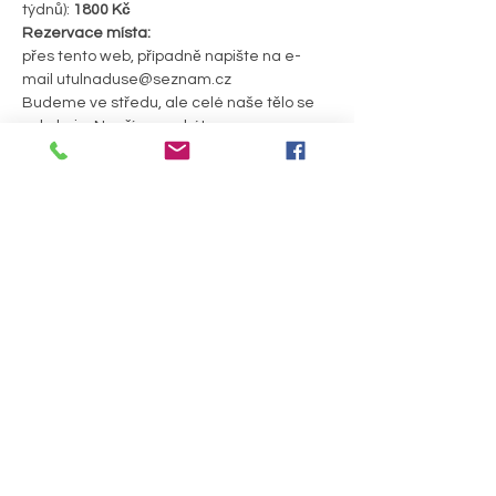
týdnů):
 1800 Kč
Rezervace místa:
přes tento web, případně napište na e-
mail utulnaduse@seznam.cz
Budeme ve středu, ale celé naše tělo se 
pohybuje. Naučíme se být 
neidentifikovaným svědkem ve středu 
"cyklónu".
PODROBNOSTI >
Sdílet událost
Útulna pro duši a tělo, z. s.
Prostějovská 64,
Bedihošť 798 21
číslo účtu: 2801830572/2010