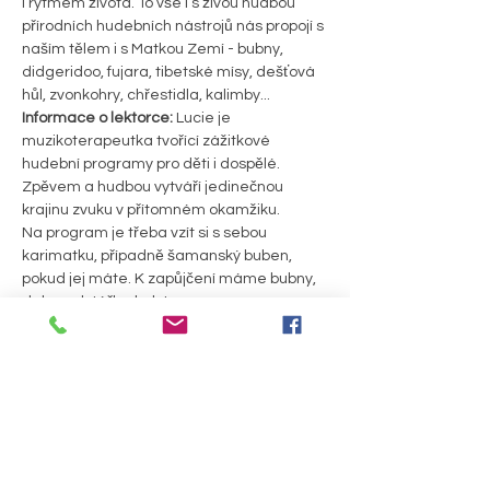
i rytmem života. To vše i s živou hudbou 
přírodních hudebních nástrojů nás propojí s 
naším tělem i s Matkou Zemí - bubny, 
didgeridoo, fujara, tibetské mísy, dešťová 
hůl, zvonkohry, chřestidla, kalimby...
Informace o lektorce: 
Lucie je 
muzikoterapeutka tvořící zážitkové 
hudební programy pro děti i dospělé. 
Zpěvem a hudbou vytváří jedinečnou 
krajinu zvuku v přítomném okamžiku.
Na program je třeba vzít si s sebou 
karimatku, případně šamanský buben, 
pokud jej máte. K zapůjčení máme bubny, 
deky, polstářky, bolstery. 
Cena workshopu:
 250 Kč s permanentkou, 
350 Kč bez permanentky
Rezervace místa na workshop:
přes tento web, případně prosím napište 
na e-mail utulnaduse@seznam.cz 
PODROBNOSTI >