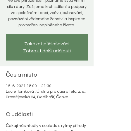
ve své přirozenosti, poznáme svou vnitřní
sílu i dary. Zažijeme kruh sdílení a podpory
ve společném tanci, zpěvu, bubnování,
poznávání vědomého ženství a inspirace
pro tvoření naplněného života.
Zakázat přihlašování
Zobrazit další události
Čas a místo
15. 6. 2021 18:00 – 21:30
Lucie Tomková , Útulna pro duši a tělo, z. s.,
Prostějovská 64, Bedihošť, Česko
O události
Čekají nás rituály v souladu s rytmy přírody 