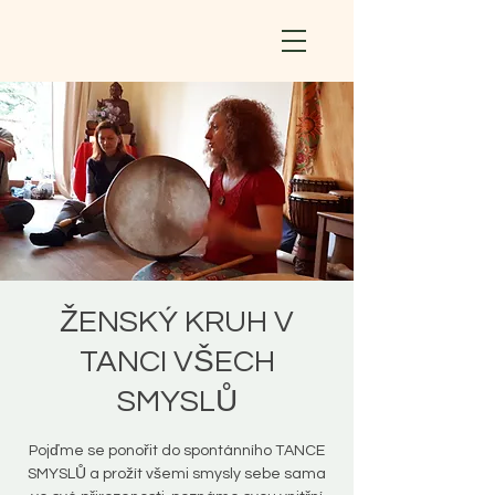
ŽENSKÝ KRUH V
TANCI VŠECH
SMYSLŮ
Pojďme se ponořit do spontánního TANCE
SMYSLŮ a prožít všemi smysly sebe sama